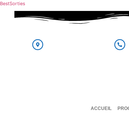
BestSorties
Addresse
Appele
Panorama , Hussein dey
0560.0
0560 0
ACCUEIL
PRO