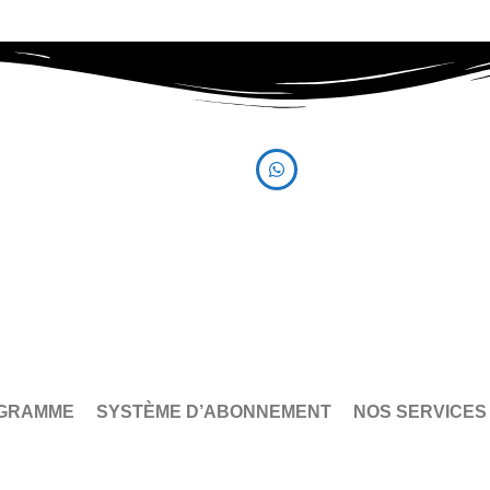
r maintenant
contactez-nous
0.70.71
0560 00 70 71
0 70 72
GRAMME
SYSTÈME D’ABONNEMENT
NOS SERVICES
BEST SORTIES