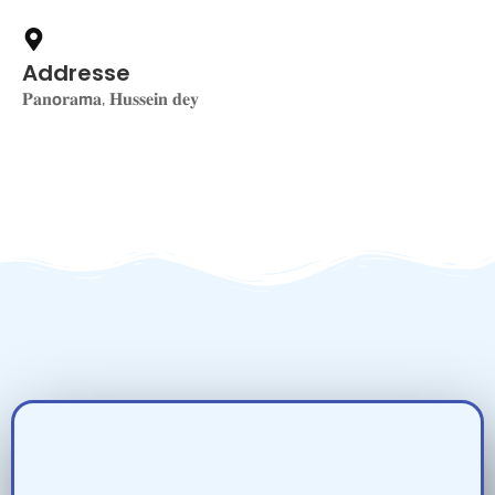
Addresse
𝐏𝐚𝐧𝗼𝐫𝐚𝗺𝐚, 𝐇𝐮𝐬𝐬𝐞𝐢𝐧 𝐝𝐞𝐲