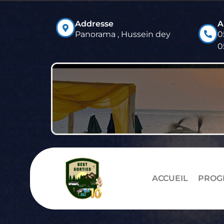
Addresse
A
Panorama , Hussein dey
0
0
ACCUEIL
PROG